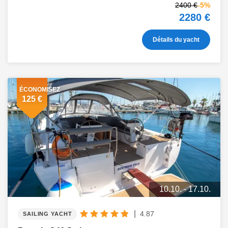
2400 €
-5%
2280 €
Détails du yacht
ÉCONOMISEZ
125 €
10.10. - 17.10.
|
4.87
SAILING YACHT