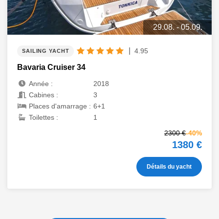
29.08. - 05.09.
|
4.95
SAILING YACHT
Bavaria Cruiser 34
Année :
2018
Cabines :
3
Places d'amarrage :
6+1
Toilettes :
1
2300 €
-40%
1380 €
Détails du yacht