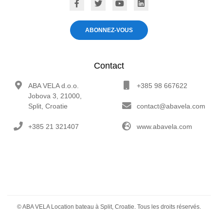
ABA VELA on Facebook
ABA VELA on X
ABA VELA on YouTube
ABA VELA on Linked
ABONNEZ-VOUS
Contact
ABA VELA d.o.o.
+385 98 667622
Jobova 3, 21000,
Split, Croatie
contact@abavela.com
+385 21 321407
www.abavela.com
©
ABA VELA
Location bateau à Split, Croatie. Tous les droits réservés.