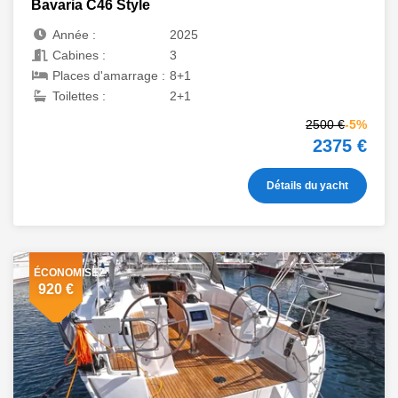
Bavaria C46 Style
Année :
2025
Cabines :
3
Places d'amarrage :
8+1
Toilettes :
2+1
2500 €
-5%
2375 €
Détails du yacht
ÉCONOMISEZ
920 €