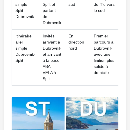
simple
Split et
sud
de l'île vers
à Sp
Split-
partant
le sud
dép
Dubrovnik
de
invi
Dubrovnik
Itinéraire
Invités
En
Premier
Le 
aller
arrivant à
direction
parcours à
livr
simple
Dubrovnik
nord
Dubrovnik
Dub
Dubrovnik-
et arrivant
avec une
ava
Split
à la base
finition plus
l'e
ABA
solide à
des
VELA à
domicile
Split