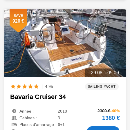
SAVE
920 €
29.08. - 05.09.
|
4.95
SAILING YACHT
Bavaria Cruiser 34
2300 €
-40%
Année :
2018
1380 €
Cabines :
3
Places d'amarrage :
6+1