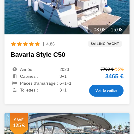
08.08. - 15.08.
|
4.86
SAILING YACHT
Bavaria Style C50
7700 €
-55%
Année :
2023
3465 €
Cabines :
3+1
Places d'amarrage :
6+1+1
Toilettes :
3+1
Voir le voilier
SAVE
125 €