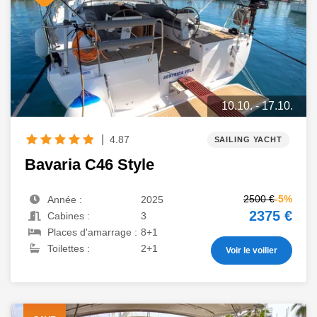
10.10. - 17.10.
|
4.87
SAILING YACHT
Bavaria C46 Style
2500 €
-5%
Année :
2025
2375 €
Cabines :
3
Places d'amarrage :
8+1
Toilettes :
2+1
Voir le voilier