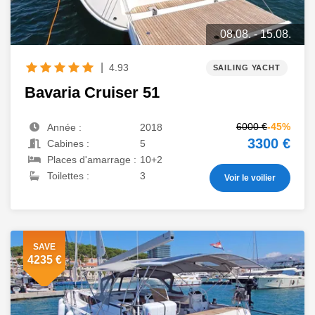
08.08. - 15.08.
|
4.93
SAILING YACHT
Bavaria Cruiser 51
6000 €
-45%
Année :
2018
3300 €
Cabines :
5
Places d'amarrage :
10+2
Toilettes :
3
Voir le voilier
SAVE
4235 €