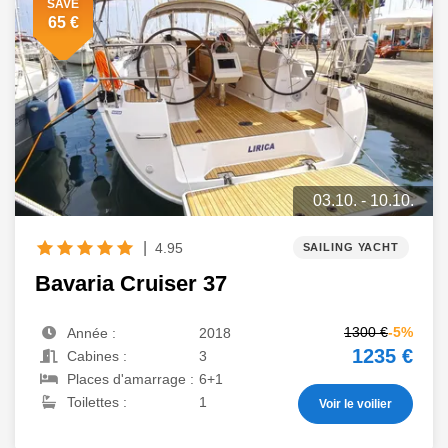
SAVE
65 €
03.10. - 10.10.
|
4.95
SAILING YACHT
Bavaria Cruiser 37
1300 €
-5%
Année :
2018
1235 €
Cabines :
3
Places d'amarrage :
6+1
Toilettes :
1
Voir le voilier