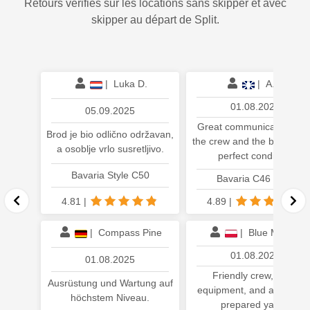
Retours vérifiés sur les locations sans skipper et avec
skipper au départ de Split.
|
Luka D.
|
A. A.
01.08.2025
05.09.2025
Great communication fro
Brod je bio odlično održavan,
the crew and the boat was 
a osoblje vrlo susretljivo.
perfect condition.
Bavaria Style C50
Bavaria C46 Style
4.81
|
4.89
|
|
Compass Pine
|
Blue Mazury
01.08.2025
01.08.2025
Friendly crew, good
Ausrüstung und Wartung auf
equipment, and a perfectl
höchstem Niveau.
prepared yacht.