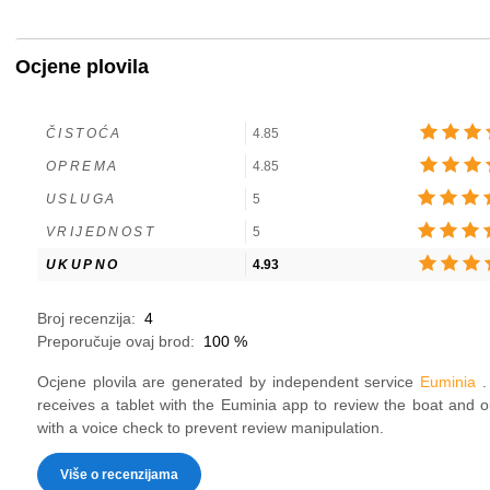
Ocjene plovila
ČISTOĆA
4.85
OPREMA
4.85
USLUGA
5
VRIJEDNOST
5
UKUPNO
4.93
Broj recenzija:
4
Preporučuje ovaj brod:
100
%
Ocjene plovila are generated by independent service
Euminia
.
receives a tablet with the Euminia app to review the boat and 
with a voice check to prevent review manipulation.
Više o recenzijama