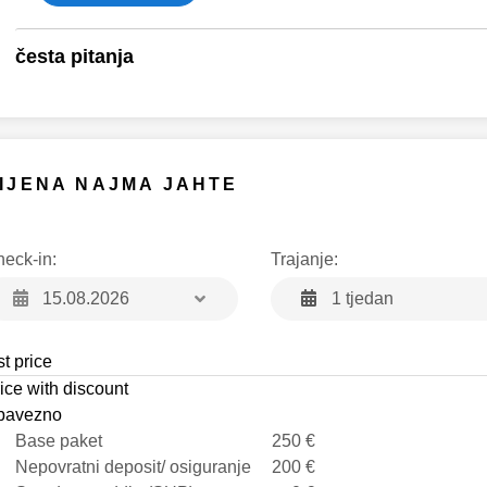
česta pitanja
IJENA NAJMA JAHTE
eck-in:
Trajanje:
1 tjedan
st price
ice with discount
bavezno
Base paket
250 €
Nepovratni deposit/ osiguranje
200 €