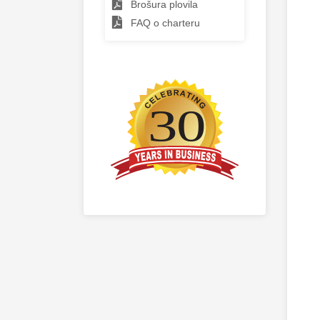
Brošura plovila
FAQ o charteru