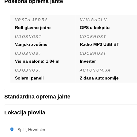
Posebna oprema jahte
VRSTA JEDRA
NAVIGACIJA
Roll glavno jedro
GPS u kokpitu
UDOBNOST
UDOBNOST
Vanjski zvučnici
Radio MP3 USB BT
UDOBNOST
UDOBNOST
Visina salona: 1,84 m
Inverter
UDOBNOST
AUTONOMIJA
Solarni paneli
2 dana autonomije
Standardna oprema jahte
Lokacija plovila
Split, Hrvatska