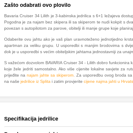
Zašto odabrati ovo plovilo
Bavaria Cruiser 34 Lilith je 3-kabinska jedrilica s 6+1 ležajeva dost
Pogodna je za najam bez skipera ili sa skiperom te nudi kokpit s dva
povezan s autopilotom za parove, obitelji ili manje grupe koje planir
Odaberite ovu jahtu ako je vaš plan uravnoteženo jednotjedno krst
apartman za veliku grupu. U usporedbi s manjim brodovima s dvije 
dok je u usporedbi s većim obiteljskim jahtama jednostavniji za unajml
S važećom dozvolom BAVARIA Cruiser 34 - Lilith dobro funkcionira 
koje žele jedriti samostalno. Ako više cijenite lokalne savjete za ru
prijeđite na
najam jahte sa skiperom
. Za usporedbu ovog broda sa
na naše
jedrilice iz Splita
i zatim provjerite
cijene najma jahti u Hrvat
Specifikacija jedrilice