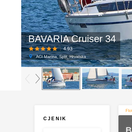
BAVARIA Cruiser 34
|
4.93
ACI Marina, Split, Hrvatska
Flo
CJENIK
B