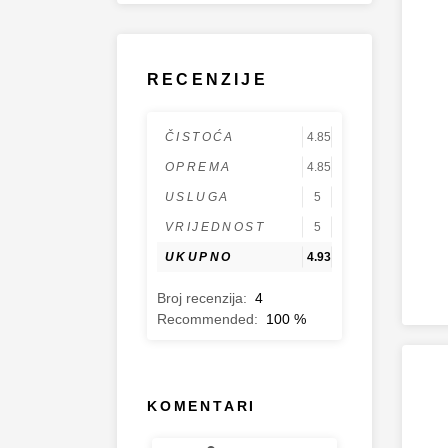
RECENZIJE
ČISTOĆA
4.85
OPREMA
4.85
USLUGA
5
VRIJEDNOST
5
UKUPNO
4.93
Broj recenzija:
4
Recommended:
100
%
KOMENTARI