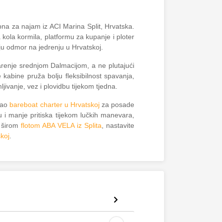
upna za najam iz ACI Marina Split, Hrvatska.
 kola kormila, platformu za kupanje i ploter
aju odmor na jedrenju u Hrvatskoj.
arenje srednjom Dalmacijom, a ne plutajući
kabine pruža bolju fleksibilnost spavanja,
jivanje, vez i plovidbu tijekom tjedna.
kao
bareboat charter u Hrvatskoj
za posade
tu i manje pritiska tijekom lučkih manevara,
 širom
flotom ABA VELA iz Splita
, nastavite
skoj
.