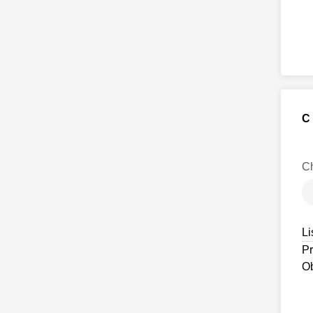
C
Ch
Li
Pr
O