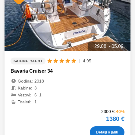
29.08. - 05.09.
|
4.95
SAILING YACHT
Bavaria Cruiser 34
Godina:
2018
Kabine:
3
Vezovi:
6+1
Toaleti:
1
2300 €
-40%
1380 €
Detalji o jahti