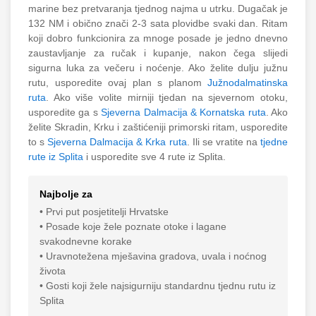
marine bez pretvaranja tjednog najma u utrku. Dugačak je
132 NM i obično znači 2-3 sata plovidbe svaki dan. Ritam
koji dobro funkcionira za mnoge posade je jedno dnevno
zaustavljanje za ručak i kupanje, nakon čega slijedi
sigurna luka za večeru i noćenje. Ako želite dulju južnu
rutu, usporedite ovaj plan s planom
Južnodalmatinska
ruta
. Ako više volite mirniji tjedan na sjevernom otoku,
usporedite ga s
Sjeverna Dalmacija & Kornatska ruta
. Ako
želite Skradin, Krku i zaštićeniji primorski ritam, usporedite
to s
Sjeverna Dalmacija & Krka ruta
. Ili se vratite na
tjedne
rute iz Splita
i usporedite sve 4 rute iz Splita.
Najbolje za
• Prvi put posjetitelji Hrvatske
• Posade koje žele poznate otoke i lagane
svakodnevne korake
• Uravnotežena mješavina gradova, uvala i noćnog
života
• Gosti koji žele najsigurniju standardnu ​​tjednu rutu iz
Splita