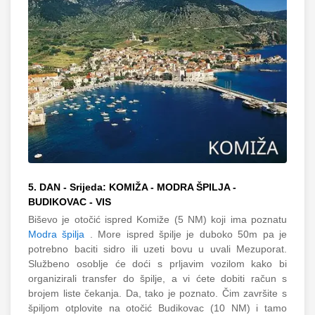
5. DAN - Srijeda: KOMIŽA - MODRA ŠPILJA -
BUDIKOVAC - VIS
Biševo je otočić ispred Komiže (5 NM) koji ima poznatu
Modra špilja
. More ispred špilje je duboko 50m pa je
potrebno baciti sidro ili uzeti bovu u uvali Mezuporat.
Službeno osoblje će doći s prljavim vozilom kako bi
organizirali transfer do špilje, a vi ćete dobiti račun s
brojem liste čekanja. Da, tako je poznato. Čim završite s
špiljom otplovite na otočić Budikovac (10 NM) i tamo