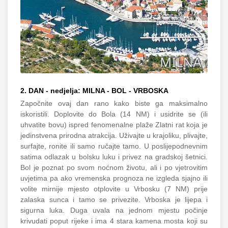
2. DAN - nedjelja: MILNA - BOL - VRBOSKA
Započnite ovaj dan rano kako biste ga maksimalno
iskoristili. Doplovite do Bola (14 NM) i usidrite se (ili
uhvatite bovu) ispred fenomenalne plaže Zlatni rat koja je
jedinstvena prirodna atrakcija. Uživajte u krajoliku, plivajte,
surfajte, ronite ili samo ručajte tamo. U poslijepodnevnim
satima odlazak u bolsku luku i privez na gradskoj šetnici.
Bol je poznat po svom noćnom životu, ali i po vjetrovitim
uvjetima pa ako vremenska prognoza ne izgleda sjajno ili
volite mirnije mjesto otplovite u Vrbosku (7 NM) prije
zalaska sunca i tamo se privezite. Vrboska je lijepa i
sigurna luka. Duga uvala na jednom mjestu počinje
krivudati poput rijeke i ima 4 stara kamena mosta koji su