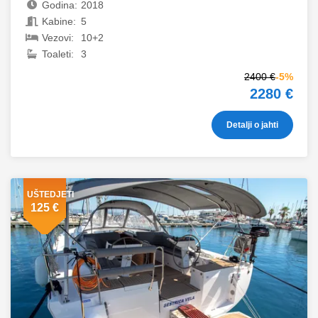
Godina:
2018
Kabine:
5
Vezovi:
10+2
Toaleti:
3
2400 €
-5%
2280 €
Detalji o jahti
UŠTEDJETI
125 €