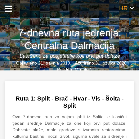
HR
7-dnevna ruta jedrenja:
Centralna Dalmacija
Savršeno za posjetitelje koji prvi put dolaze
Objavljeno 21. travnja 2019. · Ažurirano 31. ožujka 2026
Po
Jure Mrduljaš
Ruta 1: Split - Brač - Hvar - Vis - Šolta -
Split
Ova 7-dnevna ruta za najam jahti iz Splita je klasični
tjedan srednje Dalmacije za one koji prvi put dolaze.
Dobivate plaže, male gradove s izvrsnim restoranima,
kulturnu baštinu, noćni život, sigurne uvale za sidrenje i