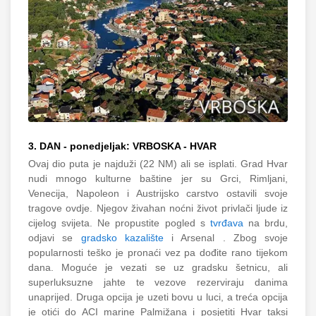
3. DAN - ponedjeljak: VRBOSKA - HVAR
Ovaj dio puta je najduži (22 NM) ali se isplati. Grad Hvar
nudi mnogo kulturne baštine jer su Grci, Rimljani,
Venecija, Napoleon i Austrijsko carstvo ostavili svoje
tragove ovdje. Njegov živahan noćni život privlači ljude iz
cijelog svijeta. Ne propustite pogled s
tvrđava
na brdu,
odjavi se
gradsko kazalište
i Arsenal . Zbog svoje
popularnosti teško je pronaći vez pa dođite rano tijekom
dana. Moguće je vezati se uz gradsku šetnicu, ali
superluksuzne jahte te vezove rezerviraju danima
unaprijed. Druga opcija je uzeti bovu u luci, a treća opcija
je otići do ACI marine Palmižana i posjetiti Hvar taksi