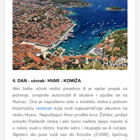
4. DAN - utorak: HVAR - KOMIŽA
Ako želite učiniti nešto posebno ili je vjetar prejak za
jedrenje, unajmite automobil ili skutere i uputite se na
Humac. Ovo je napušteno selo u središtu otoka s jednom
bizarnošću
restoran
koja nudi najautentičnije iskustvo na
otoku Hvaru. Napuštajući Hvar prođite kroz Ždrilac, prolaz
između Paklenih otoka i ako tamo nađete lijepo mjesto ili
u nekoj uvali u blizini, bacite sidro i okupajte se ili ručajte.
Sljedeći dio puta vodi vas do Komiže (21NM), tipičnog