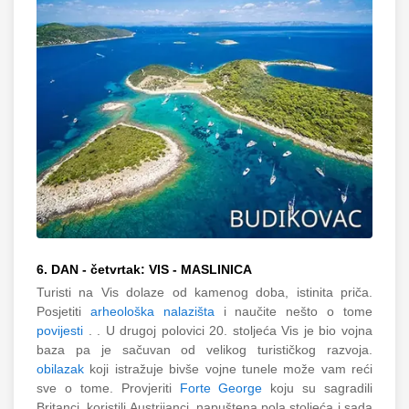
6. DAN - četvrtak: VIS - MASLINICA
Turisti na Vis dolaze od kamenog doba, istinita priča.
Posjetiti
arheološka nalazišta
i naučite nešto o tome
povijesti
. . U drugoj polovici 20. stoljeća Vis je bio vojna
baza pa je sačuvan od velikog turističkog razvoja.
obilazak
koji istražuje bivše vojne tunele može vam reći
sve o tome. Provjeriti
Forte George
koju su sagradili
Britanci, koristili Austrijanci, napuštena pola stoljeća i sada