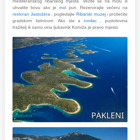
mediteranskog ribarskog mjesta. Vežite se na molu ili
uhvatite bovu ako je mol pun. Rezervirajte večeru na
restoran Jastožera
, pogledajte
Ribarski muzej
i prošećite
gradskom šetnicom. Ako ste a
ronilac
, pustolovina
tražitelj ili samo vina ljubavnik Komiža je pravo mjesto.