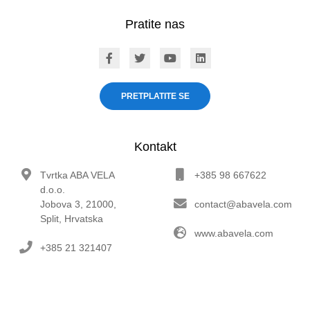
Pratite nas
ABA VELA on Facebook
ABA VELA on X
ABA VELA on YouTube
ABA VELA on Linked
PRETPLATITE SE
Kontakt
Tvrtka ABA VELA
+385 98 667622
d.o.o.
Jobova 3, 21000,
contact@abavela.com
Split, Hrvatska
www.abavela.com
+385 21 321407