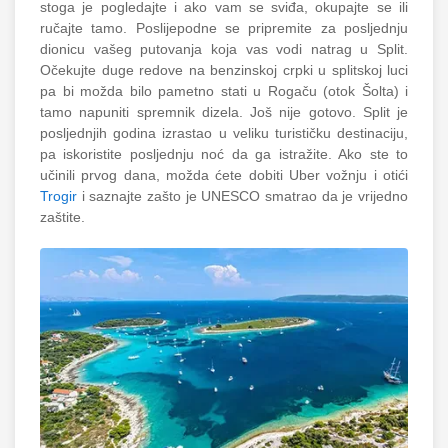
stoga je pogledajte i ako vam se sviđa, okupajte se ili
ručajte tamo. Poslijepodne se pripremite za posljednju
dionicu vašeg putovanja koja vas vodi natrag u Split.
Očekujte duge redove na benzinskoj crpki u splitskoj luci
pa bi možda bilo pametno stati u Rogaču (otok Šolta) i
tamo napuniti spremnik dizela. Još nije gotovo. Split je
posljednjih godina izrastao u veliku turističku destinaciju,
pa iskoristite posljednju noć da ga istražite. Ako ste to
učinili prvog dana, možda ćete dobiti Uber vožnju i otići
Trogir
i saznajte zašto je UNESCO smatrao da je vrijedno
zaštite.