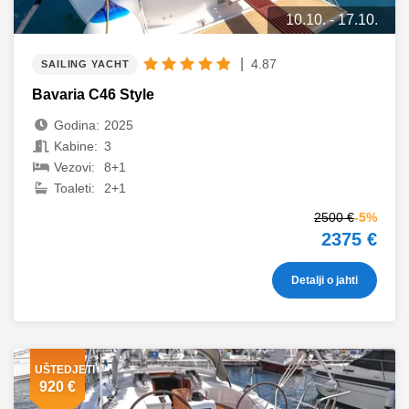
10.10. - 17.10.
|
4.87
SAILING YACHT
Bavaria C46 Style
Godina:
2025
Kabine:
3
Vezovi:
8+1
Toaleti:
2+1
2500 €
-5%
2375 €
Detalji o jahti
UŠTEDJETI
920 €