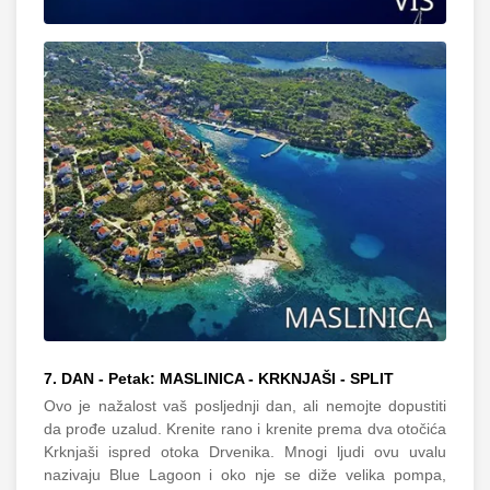
7. DAN - Petak: MASLINICA - KRKNJAŠI - SPLIT
Ovo je nažalost vaš posljednji dan, ali nemojte dopustiti
da prođe uzalud. Krenite rano i krenite prema dva otočića
Krknjaši ispred otoka Drvenika. Mnogi ljudi ovu uvalu
nazivaju Blue Lagoon i oko nje se diže velika pompa,