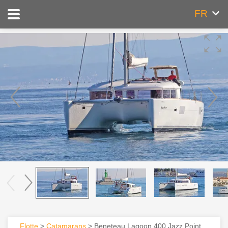
FR
Flotte
>
Catamarans
> Beneteau Lagoon 400 Jazz Point