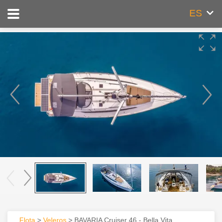
ES
Flota
>
Veleros
> BAVARIA Cruiser 46 - Bella Vita