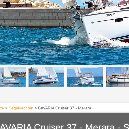
tte
>
Segelyachten
> BAVARIA Cruiser 37 - Merara
AVARIA Cruiser 37 - Merara
-
S