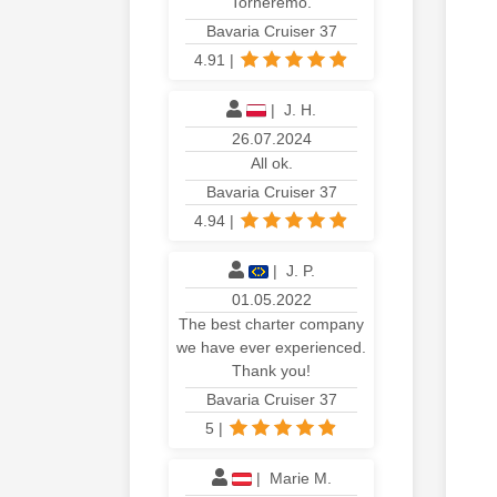
Torneremo.
Bavaria Cruiser 37
4.91
|
|
J. H.
26.07.2024
All ok.
Bavaria Cruiser 37
4.94
|
|
J. P.
01.05.2022
The best charter company
we have ever experienced.
Thank you!
Bavaria Cruiser 37
5
|
|
Marie M.