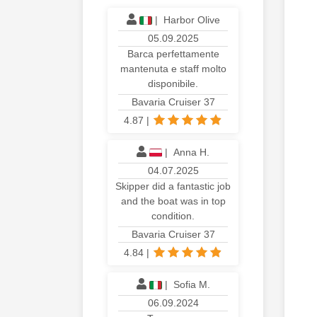
|
Harbor Olive
05.09.2025
Barca perfettamente
mantenuta e staff molto
disponibile.
Bavaria Cruiser 37
4.87
|
|
Anna H.
04.07.2025
Skipper did a fantastic job
and the boat was in top
condition.
Bavaria Cruiser 37
4.84
|
|
Sofia M.
06.09.2024