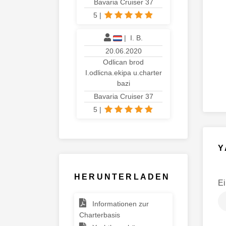
Bavaria Cruiser 37
5
|
|
I. B.
20.06.2020
Odlican brod
I.odlicna.ekipa u.charter
bazi
Bavaria Cruiser 37
5
|
Y
HERUNTERLADEN
E
Informationen zur
Charterbasis