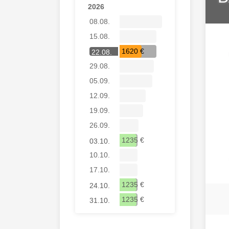
2026
08.08.
15.08.
1620 €
22.08.
29.08.
05.09.
12.09.
19.09.
26.09.
1235 €
03.10.
10.10.
17.10.
1235 €
24.10.
1235 €
31.10.