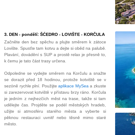
3. DEN - pondělí: ŠĆEDRO - LOVIŠTE - KORČULA
Začněte den bez spěchu a plujte směrem k zátoce
Lovište. Spusťte tam kotvu a dejte si oběd na palubě.
Plavání, dovádění s SUP a prostě relax je přesně to,
k čemu je tato část trasy určena.
Odpoledne se vydejte směrem na Korčulu a snažte
se dorazit před 18 hodinou, protože kotviště se v
sezóně rychle plní. Použijte
aplikace MySea
a zkuste
si zarezervovat kotviště v přístavu brzy ráno. Korčula
je jedním z nejhezčích měst na trase, takže si tam
udělejte čas. Projděte se podél městských hradeb,
užijte si atmosféru starého města a vyberte si
pěknou restauraci uvnitř nebo těsně mimo staré
město.