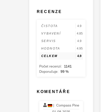
RECENZE
ČISTOTA
4.9
VYBAVENÍ
4.85
SERVIS
4.9
HODNOTA
4.95
CELKEM
4.9
Počet recenzí:
1141
Doporučuje:
99
%
KOMENTÁŘE
|
Compass Pine
01.08.2025