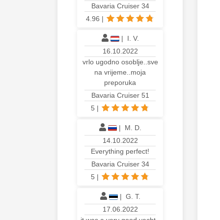
Bavaria Cruiser 34
4.96
|
|
I. V.
16.10.2022
vrlo ugodno osoblje..sve
na vrijeme..moja
preporuka
Bavaria Cruiser 51
5
|
|
M. D.
14.10.2022
Everything perfect!
Bavaria Cruiser 34
5
|
|
G. T.
17.06.2022