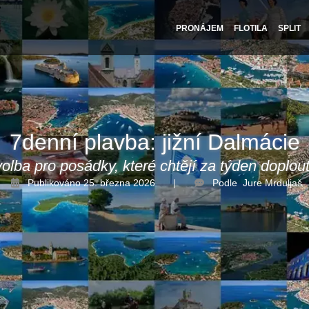
PRONÁJEM
FLOTILA
SPLIT
7denní plavba: jižní Dalmácie
olba pro posádky, které chtějí za týden doplout
Publikováno 25. března 2026
Podle
Jure Mrduljaš