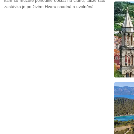
kam se můžete pohodlně dostat na člunu, takže tato
zastávka je po živém Hvaru snadná a uvolněná.