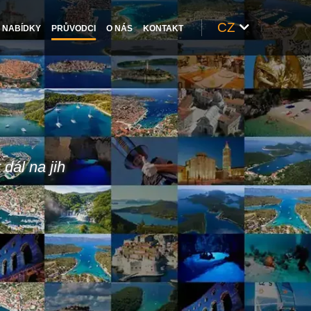
CZ
NABÍDKY
PRŮVODCI
O NÁS
KONTAKT
 dál na jih