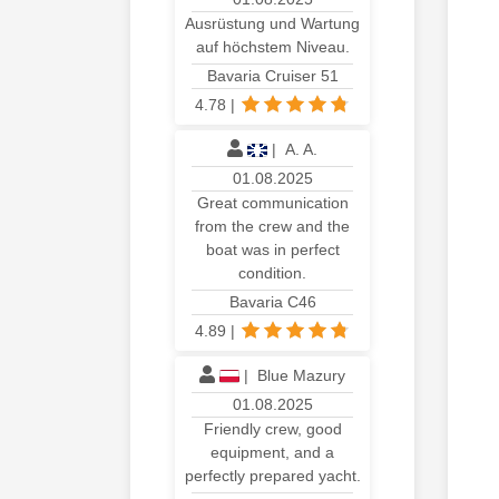
Ausrüstung und Wartung
auf höchstem Niveau.
Bavaria Cruiser 51
4.78
|
|
A. A.
01.08.2025
Great communication
from the crew and the
boat was in perfect
condition.
Bavaria C46
4.89
|
|
Blue Mazury
01.08.2025
Friendly crew, good
equipment, and a
perfectly prepared yacht.