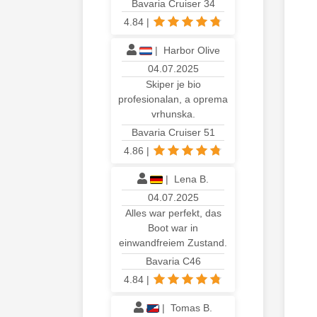
Bavaria Cruiser 34
4.84
|
|
Harbor Olive
04.07.2025
Skiper je bio
profesionalan, a oprema
vrhunska.
Bavaria Cruiser 51
4.86
|
|
Lena B.
04.07.2025
Alles war perfekt, das
Boot war in
einwandfreiem Zustand.
Bavaria C46
4.84
|
|
Tomas B.