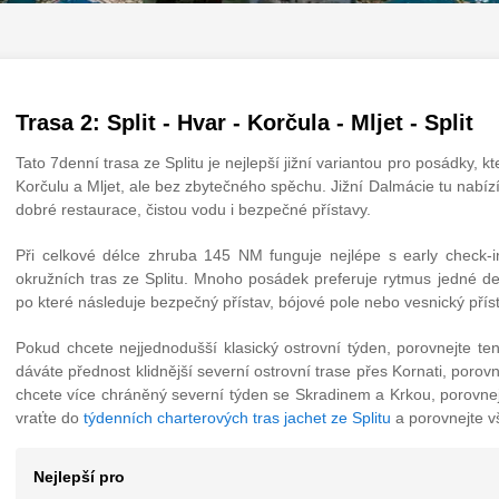
Trasa 2: Split - Hvar - Korčula - Mljet - Split
Tato 7denní trasa ze Splitu je nejlepší jižní variantou pro posádky, k
Korčulu a Mljet, ale bez zbytečného spěchu. Jižní Dalmácie tu nabí
dobré restaurace, čistou vodu i bezpečné přístavy.
Při celkové délce zhruba 145 NM funguje nejlépe s early check-i
okružních tras ze Splitu. Mnoho posádek preferuje rytmus jedné d
po které následuje bezpečný přístav, bójové pole nebo vesnický příst
Pokud chcete nejjednodušší klasický ostrovní týden, porovnejte te
dáváte přednost klidnější severní ostrovní trase přes Kornati, porovn
chcete více chráněný severní týden se Skradinem a Krkou, porovnej
vraťte do
týdenních charterových tras jachet ze Splitu
a porovnejte vš
Nejlepší pro