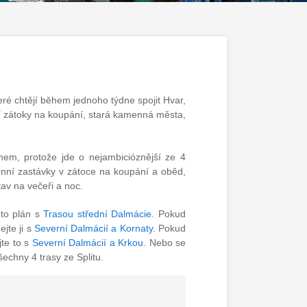
teré chtějí během jednoho týdne spojit Hvar,
zí zátoky na koupání, stará kamenná města,
nem, protože jde o nejambicióznější ze 4
enní zastávky v zátoce na koupání a oběd,
av na večeři a noc.
nto plán s
Trasou střední Dalmácie
. Pokud
ejte ji s
Severní Dalmácií a Kornaty
. Pokud
te to s
Severní Dalmácií a Krkou
. Nebo se
echny 4 trasy ze Splitu.