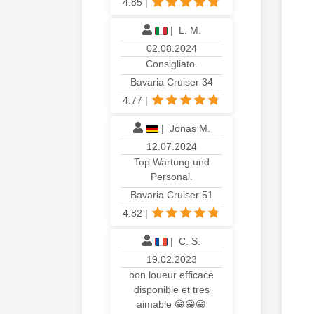
4.85
|
|
L. M.
02.08.2024
Consigliato.
Bavaria Cruiser 34
4.77
|
|
Jonas M.
12.07.2024
Top Wartung und
Personal.
Bavaria Cruiser 51
4.82
|
|
C. S.
19.02.2023
bon loueur efficace
disponible et tres
aimable 😀😀😀