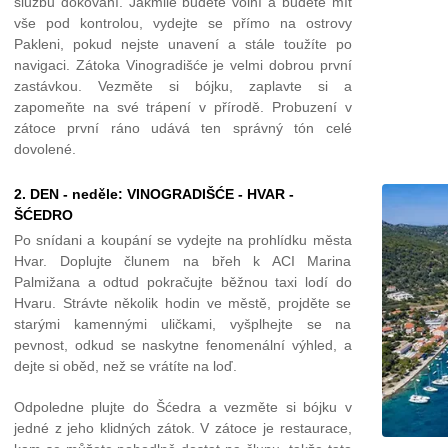
službu dokování. Jakmile budete volní a budete mít
vše pod kontrolou, vydejte se přímo na ostrovy
Pakleni, pokud nejste unavení a stále toužíte po
navigaci. Zátoka Vinogradišće je velmi dobrou první
zastávkou. Vezměte si bójku, zaplavte si a
zapomeňte na své trápení v přírodě. Probuzení v
zátoce první ráno udává ten správný tón celé
dovolené.
2. DEN - neděle: VINOGRADIŠĆE - HVAR -
ŠĆEDRO
Po snídani a koupání se vydejte na prohlídku města
Hvar. Doplujte člunem na břeh k ACI Marina
Palmižana a odtud pokračujte běžnou taxi lodí do
Hvaru. Strávte několik hodin ve městě, projděte se
starými kamennými uličkami, vyšplhejte se na
pevnost, odkud se naskytne fenomenální výhled, a
dejte si oběd, než se vrátíte na loď.
Odpoledne plujte do Šćedra a vezměte si bójku v
jedné z jeho klidných zátok. V zátoce je restaurace,