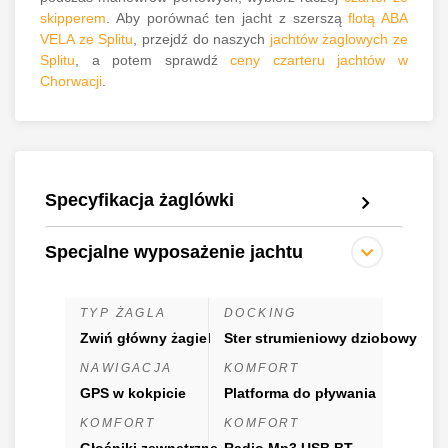
skipperem
. Aby porównać ten jacht z szerszą
flotą ABA
VELA ze Splitu
, przejdź do naszych
jachtów żaglowych ze
Splitu
, a potem sprawdź
ceny czarteru jachtów w
Chorwacji
.
Specyfikacja żaglówki
Specjalne wyposażenie jachtu
TYP ŻAGLA
DOCKING
Zwiń główny żagiel
Ster strumieniowy dziobowy
NAWIGACJA
KOMFORT
GPS w kokpicie
Platforma do pływania
KOMFORT
KOMFORT
Głośniki zewnętrzne
Radio Mp3 USB BT