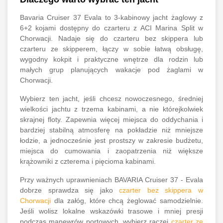
Bavaria Cruiser 37 Evala to 3-kabinowy jacht żaglowy z
6+2 kojami dostępny do czarteru z ACI Marina Split w
Chorwacji. Nadaje się do czarteru bez skippera lub
czarteru ze skipperem, łączy w sobie łatwą obsługę,
wygodny kokpit i praktyczne wnętrze dla rodzin lub
małych grup planujących wakacje pod żaglami w
Chorwacji.
Wybierz ten jacht, jeśli chcesz nowoczesnego, średniej
wielkości jachtu z trzema kabinami, a nie którejkolwiek
skrajnej floty. Zapewnia więcej miejsca do oddychania i
bardziej stabilną atmosferę na pokładzie niż mniejsze
łodzie, a jednocześnie jest prostszy w zakresie budżetu,
miejsca do cumowania i zaopatrzenia niż większe
krążowniki z czterema i pięcioma kabinami.
Przy ważnych uprawnieniach BAVARIA Cruiser 37 - Evala
dobrze sprawdza się jako
czarter bez skippera w
Chorwacji
dla załóg, które chcą żeglować samodzielnie.
Jeśli wolisz lokalne wskazówki trasowe i mniej presji
podczas manewrów portowych, wybierz raczej
czarter ze