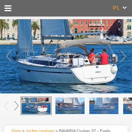
PL
Flota
>
Jachty żaglowe
> BAVARIA Cruiser 37 - Evala