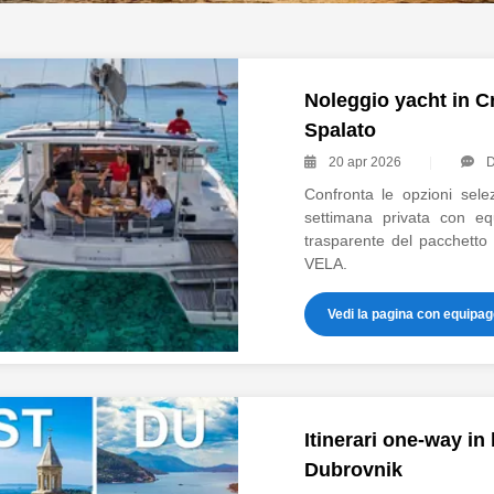
oli guida per il noleggio barca a vela in 
Noleggio yacht in C
Spalato
20 apr 2026
Confronta le opzioni sel
settimana privata con eq
trasparente del pacchetto e
VELA.
Vedi la pagina con equipag
Itinerari one-way in
Dubrovnik