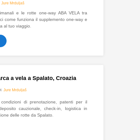
i
Jure Mrduljaš
ettimanali e le rotte one-way ABA VELA tra
sci come funziona il supplemento one-way e
a al tuo viaggio.
rca a vela a Spalato, Croazia
Di
Jure Mrduljaš
condizioni di prenotazione, patenti per il
eposito cauzionale, check-in, logistica in
ione delle rotte da Spalato.