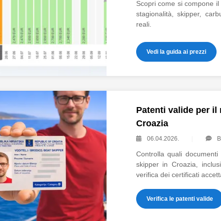
Scopri come si compone il 
stagionalità, skipper, ca
reali.
Vedi la guida ai prezzi
Patenti valide per i
Croazia
06.04.2026.
Controlla quali document
skipper in Croazia, inclus
verifica dei certificati accett
Verifica le patenti valide