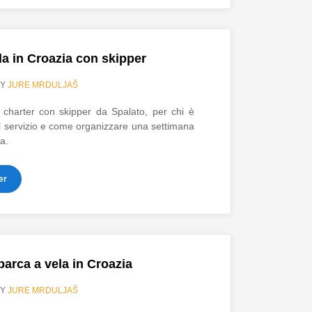
la in Croazia con skipper
BY
JURE MRDULJAŠ
charter con skipper da Spalato, per chi è
al servizio e come organizzare una settimana
a.
er
barca a vela in Croazia
BY
JURE MRDULJAŠ