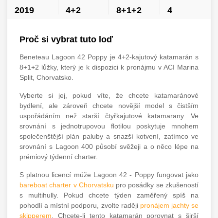
2019
4+2
8+1+2
4
Proč si vybrat tuto loď
Beneteau Lagoon 42 Poppy je 4+2-kajutový katamarán s
8+1+2 lůžky, který je k dispozici k pronájmu v ACI Marina
Split, Chorvatsko.
Vyberte si jej, pokud víte, že chcete katamaránové
bydlení, ale zároveň chcete novější model s čistším
uspořádáním než starší čtyřkajutové katamarany. Ve
srovnání s jednotrupovou flotilou poskytuje mnohem
společenštější plán paluby a snazší kotvení, zatímco ve
srovnání s Lagoon 400 působí svěžeji a o něco lépe na
prémiový týdenní charter.
S platnou licencí může Lagoon 42 - Poppy fungovat jako
bareboat charter v Chorvatsku
pro posádky se zkušeností
s multihully. Pokud chcete týden zaměřený spíš na
pohodlí a místní podporu, zvolte raději
pronájem jachty se
skipperem
. Chcete-li tento katamarán porovnat s širší