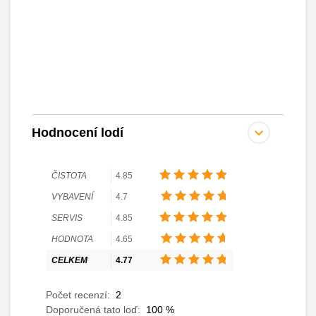
Hodnocení lodí
ČISTOTA
4.85
VYBAVENÍ
4.7
SERVIS
4.85
HODNOTA
4.65
CELKEM
4.77
Počet recenzí:
2
Doporučená tato loď:
100
%