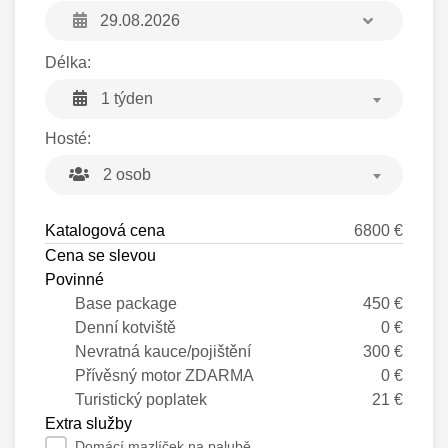
Délka:
1 týden
Hosté:
2 osob
Katalogová cena
6800 €
Cena se slevou
Povinné
Base package
450 €
Denní kotviště
0 €
Nevratná kauce/pojištění
300 €
Přívěsný motor ZDARMA
0 €
Turistický poplatek
21 €
Extra služby
Domácí mazlíček na palubě