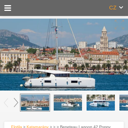
CZ
Flotila
>
Katamarány
> > > Beneteau Lagoon 42 Poppy